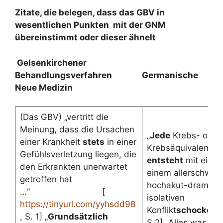
Zitate, die belegen, dass das GBV in
wesentlichen Punkten mit der GNM
übereinstimmt oder dieser ähnelt
Gelsenkirchener
Behandlungsverfahren Germanische
Neue Medizin
(Das GBV) „vertritt die
Meinung, dass die Ursachen
„
Jede
Krebs- oder
einer Krankheit
stets
in einer
Krebsäquivalent-E
Gefühlsverletzung liegen, die
entsteht
mit einem
den Erkrankten unerwartet
einem allerschwers
getroffen hat
hochakut-dramati
…“ [
isolativen
https://tinyurl.com/yyhsdd98
Konflikt
schock
erle
, S. 1] „
Grundsätzlich
S.2] „Alles was nic