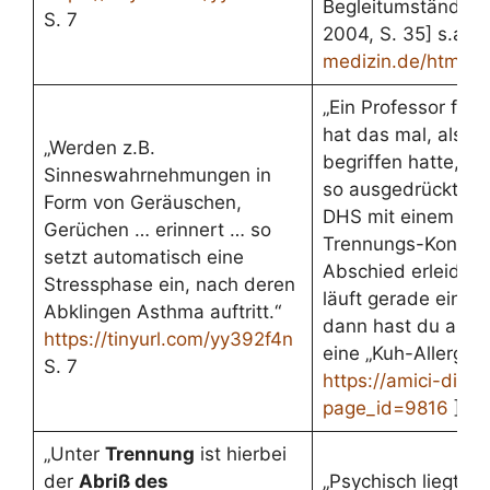
Begleitumstände.“
S. 7
2004, S. 35] s.a.
w
medizin.de/html/d
„Ein Professor für 
hat das mal, als er
„Werden z.B.
begriffen hatte, e
Sinneswahrnehmungen in
so ausgedrückt: W
Form von Geräuschen,
DHS mit einem bio
Gerüchen … erinnert … so
Trennungs-Konflik
setzt automatisch eine
Abschied erleidest
Stressphase ein, nach deren
läuft gerade eine K
Abklingen Asthma auftritt.“
dann hast du ansc
https://tinyurl.com/yy392f4n
eine „Kuh-Allergie“
S. 7
https://amici-di-di
page_id=9816
]
„Unter
Trennung
ist hierbei
der
Abriß
des
„Psychisch liegt im