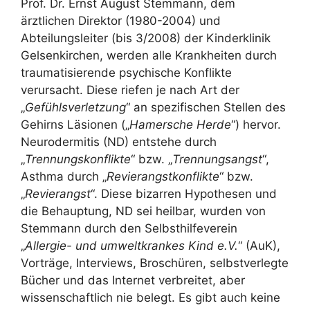
Prof. Dr. Ernst August Stemmann, dem
ärztlichen Direktor (1980-2004) und
Abteilungsleiter (bis 3/2008) der Kinderklinik
Gelsenkirchen, werden alle Krankheiten durch
traumatisierende psychische Konflikte
verursacht. Diese riefen je nach Art der
„
Gefühlsverletzung
“ an spezifischen Stellen des
Gehirns Läsionen („
Hamersche
Herde
“) hervor.
Neurodermitis (ND) entstehe durch
„
Trennungskonflikte
“ bzw. „
Trennungsangst
“,
Asthma durch „
Revierangstkonflikte
“ bzw.
„
Revierangst
“. Diese bizarren Hypothesen und
die Behauptung, ND sei heilbar, wurden von
Stemmann durch den Selbsthilfeverein
„
Allergie- und umweltkrankes Kind e.V.
“ (AuK),
Vorträge, Interviews, Broschüren, selbstverlegte
Bücher und das Internet verbreitet, aber
wissenschaftlich nie belegt. Es gibt auch keine