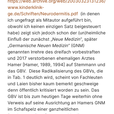
https://web.archive.org/web/20030323131236/
www.kinderklinik-
ge.de/Schriften/Neurodermitis.pdf
(in denen
ich ungefragt als Mitautor aufgeführt bin,
obwohl ich keinen einzigen Satz beigesteuert
habe) zeigt sich jedoch schon der (un)heimliche
Einfluß der zunächst „
Neue Medizin
“, später
„
Germanische Neuen Medizin
“ (GNM)
genannten Irrehre des dreifach vorbestraften
und 2017 verstorbenen ehemaligen Arztes
Hamer [Hamer, 1989, 1994] auf Stemmann und
das GBV. Diese Radikalisierung des GBVs, die
in Tab. 1 deutlich wird, scheint von Fachleuten
und Laien bisher kaum bemerkt geschweige
denn öffentlich kritisiert worden zu sein. Das
GBV ist bis zum heutigen Tage weiterhin ohne
Verweis auf seine Ausrichtung an Hamers GNM
im Schafspelz einer ganzheitlichen