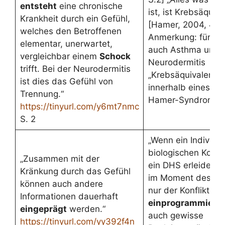
entsteht
eine chronische
ist, ist Krebsäquiva
Krankheit durch ein Gefühl,
[Hamer, 2004, 46
welches den Betroffenen
Anmerkung: für Ha
elementar, unerwartet,
auch Asthma und
vergleichbar einem
Schock
Neurodermitis
trifft. Bei der Neurodermitis
„Krebsäquivalente“
ist dies das Gefühl von
innerhalb eines DH
Trennung.“
Hamer-Syndrom) au
https://tinyurl.com/y6mt7nmc
S. 2
„Wenn ein Individu
biologischen Konfli
„Zusammen mit der
ein DHS erleidet, 
Kränkung durch das Gefühl
im Moment des DH
können auch andere
nur der Konflikt sel
Informationen dauerhaft
einprogrammiert
,
eingeprägt
werden.“
auch gewisse
https://tinyurl.com/yy392f4n