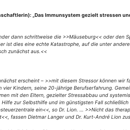
chaftlerin): „Das Immunsystem gezielt stressen und 
inder dann schrittweise die >>Mäuseburg<< oder den Sp
r ist dies eine echte Katastrophe, auf die unter ande
isch zunächst aus.<<
nächst erscheint – >>mit diesem Stressor können wir fa
on vier Kindern, seine 20-jährige Berufserfahrung. Ge
en mit den Eltern, gezielter Stressabbau und systemi
 Hilfe zur Selbsthilfe und im günstigsten Fall schließli
steuerzentrale ein<<, so Dr. Lion. … >>Nicht das therap
ist<<, fassen Dietmar Langer und Dr. Kurt-André Lion z