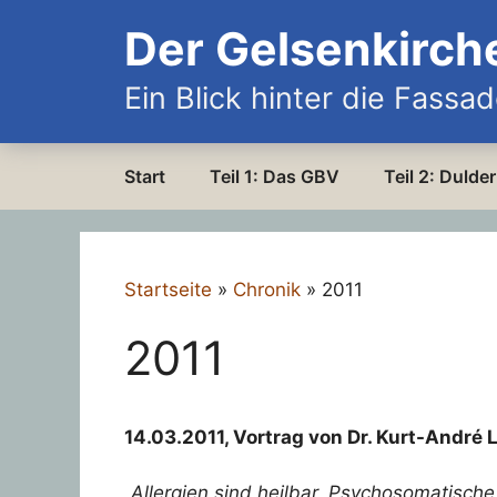
Zum
Der Gelsenkirch
Inhalt
springen
Ein Blick hinter die Fassa
Start
Teil 1: Das GBV
Teil 2: Duld
Startseite
»
Chronik
»
2011
2011
14.03.2011, Vortrag von Dr. Kurt-André L
„Allergien sind heilbar. Psychosomatische