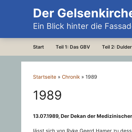
Zum
Der Gelsenkirch
Inhalt
springen
Ein Blick hinter die Fassa
Start
Teil 1: Das GBV
Teil 2: Duld
Startseite
»
Chronik
»
1989
1989
13.07.1989, Der Dekan der Medizinischen 
lässt sich von Ryke Geerd Hamer zu dess