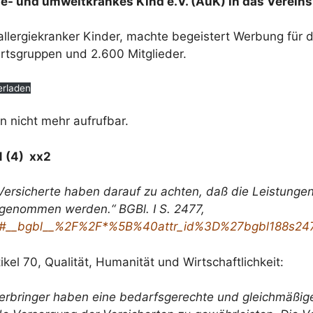
- und umweltkrankes Kind e.V. (AuK) in das Vereins
 allergiekranker Kinder, machte begeistert Werbung für
Ortsgruppen und 2.600 Mitglieder.
erladen
n nicht mehr aufrufbar.
1 (4) xx2
ersicherte haben darauf zu achten, daß die Leistungen
genommen werden.“ BGBl. I S. 2477,
.xav#__bgbl__%2F%2F*%5B%40attr_id%3D%27bgbl188s2
el 70, Qualität, Humanität und Wirtschaftlichkeit:
serbringer haben eine bedarfsgerechte und gleichmäßi