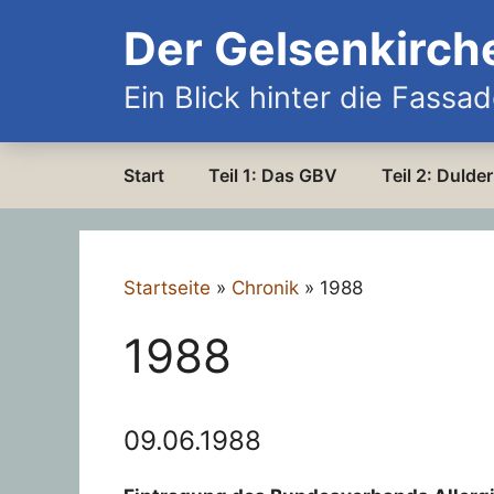
Zum
Der Gelsenkirch
Inhalt
springen
Ein Blick hinter die Fassa
Start
Teil 1: Das GBV
Teil 2: Duld
Startseite
»
Chronik
»
1988
1988
09.06.1988